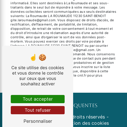
informatisé. Elles sont destinées à La Roumaude et ses sous-
traitants dans le seul but de répondre à votre message. Les
données collectées seront communiquées aux seuls destinataires
suivants: La Roumaude LA ROUMAUDE 11230 SAINT-BENOIT
gite.laroumaude@gmail.com. Vous disposez de droits d’accès, de
rectification, d’effacement, de portabilité, de limitation,
d’opposition, de retrait de votre consentement à tout moment et
du droit d’introduire une réclamation auprès d’une autorité de
contrôle, ainsi que d’organiser le sort de vos données post-
mortem. Vous pouvez exercer ces droits par voie postale à
l'adresse LA ROUMAUDE 11230 SAINT-BENOIT ou par courrier
électronique à l'adresse gite.laroumaude@gmail.com. Un
justificatif d'identité pourra vous être demandé. Nous conservons
vos données pendant la période de prise de contact puis pendant
la durée de prescription légale aux fins probatoires et de gestion
des contentieux. Vous avez le droit de vous inscrire sur la liste
Ce site utilise des cookies
d'opposition au démarchage téléphonique, disponible à cette
et vous donne le contrôle
adresse:
Bloctel.gouv.fr
. Consultez le site cnil.fr pour plus
sur ceux que vous
d’informations sur vos droits.
souhaitez activer
Tout accepter
Recherches fréquentes
Tout refuser
©
Vistalid
- 2026 - Tous droits réservés -
Personnaliser
Mentions légales
-
Gestion des cookies