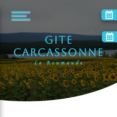
Panneau de gestion des cookies
gite
Carcassonne
La Roumaude