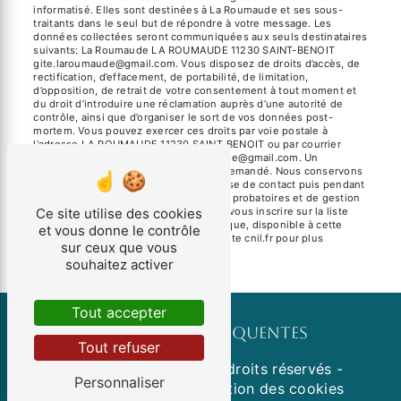
informatisé. Elles sont destinées à La Roumaude et ses sous-
traitants dans le seul but de répondre à votre message. Les
données collectées seront communiquées aux seuls destinataires
suivants: La Roumaude LA ROUMAUDE 11230 SAINT-BENOIT
gite.laroumaude@gmail.com. Vous disposez de droits d’accès, de
rectification, d’effacement, de portabilité, de limitation,
d’opposition, de retrait de votre consentement à tout moment et
du droit d’introduire une réclamation auprès d’une autorité de
contrôle, ainsi que d’organiser le sort de vos données post-
mortem. Vous pouvez exercer ces droits par voie postale à
l'adresse LA ROUMAUDE 11230 SAINT-BENOIT ou par courrier
électronique à l'adresse gite.laroumaude@gmail.com. Un
justificatif d'identité pourra vous être demandé. Nous conservons
vos données pendant la période de prise de contact puis pendant
la durée de prescription légale aux fins probatoires et de gestion
des contentieux. Vous avez le droit de vous inscrire sur la liste
Ce site utilise des cookies
d'opposition au démarchage téléphonique, disponible à cette
et vous donne le contrôle
adresse:
Bloctel.gouv.fr
. Consultez le site cnil.fr pour plus
sur ceux que vous
d’informations sur vos droits.
souhaitez activer
Tout accepter
Recherches fréquentes
Tout refuser
©
Vistalid
- 2026 - Tous droits réservés -
Personnaliser
Mentions légales
-
Gestion des cookies