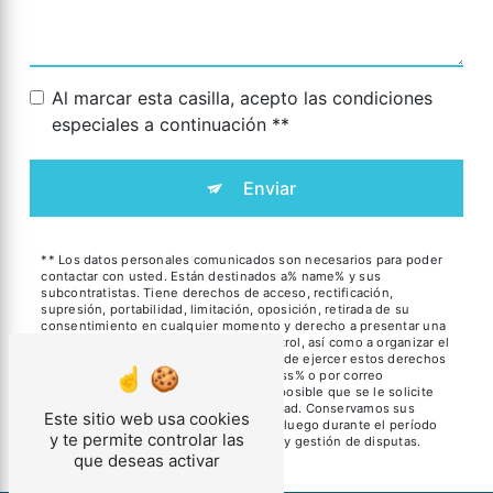
Al marcar esta casilla, acepto las condiciones
especiales a continuación **
Enviar
** Los datos personales comunicados son necesarios para poder
contactar con usted. Están destinados a% name% y sus
subcontratistas. Tiene derechos de acceso, rectificación,
supresión, portabilidad, limitación, oposición, retirada de su
consentimiento en cualquier momento y derecho a presentar una
reclamación ante una autoridad de control, así como a organizar el
destino de sus datos post mortem. Puede ejercer estos derechos
por correo postal a la dirección% address% o por correo
electrónico a la dirección% email%. Es posible que se le solicite
que proporcione una prueba de identidad. Conservamos sus
Este sitio web usa cookies
datos durante el período de contacto y luego durante el período
y te permite controlar las
de limitación legal con fines de prueba y gestión de disputas.
que deseas activar