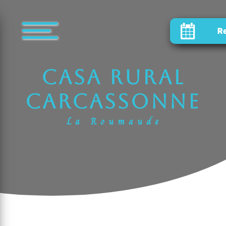
Panel de gestión de cookies
R
casa rural
Carcassonne
La Roumaude