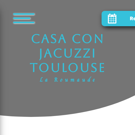
Panel de gestión de cookies
R
casa con
jacuzzi
Toulouse
La Roumaude