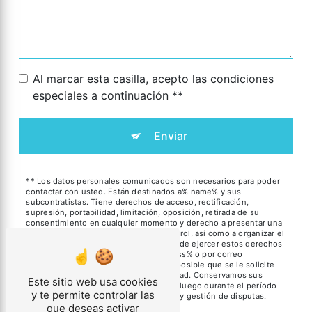
Al marcar esta casilla, acepto las condiciones
especiales a continuación **
Enviar
** Los datos personales comunicados son necesarios para poder
contactar con usted. Están destinados a% name% y sus
subcontratistas. Tiene derechos de acceso, rectificación,
supresión, portabilidad, limitación, oposición, retirada de su
consentimiento en cualquier momento y derecho a presentar una
reclamación ante una autoridad de control, así como a organizar el
destino de sus datos post mortem. Puede ejercer estos derechos
por correo postal a la dirección% address% o por correo
electrónico a la dirección% email%. Es posible que se le solicite
que proporcione una prueba de identidad. Conservamos sus
Este sitio web usa cookies
datos durante el período de contacto y luego durante el período
y te permite controlar las
de limitación legal con fines de prueba y gestión de disputas.
que deseas activar